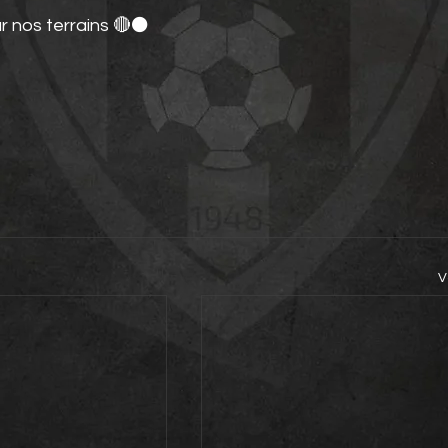
ur nos terrains 🔴⚫️
V