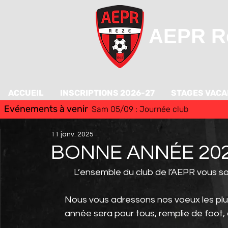
AEPR Re
ACCUEIL
INSCRIPTIONS 2026-27
STAGES VAC
Evénements à venir
Sam 05/09 : Journée club
11 janv. 2025
BONNE ANNÉE 202
L’ensemble du club de l’AEPR vous s
Nous vous adressons nos voeux les plus
année sera pour tous, remplie de foot, 