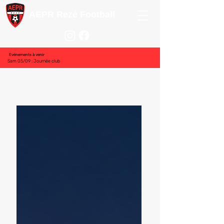
AEPR Rezé Football
Evénements à venir
Sam 05/09 : Journée club