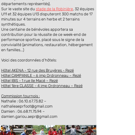
départements représentés).
Sur le vaste site du
stade de la Robinière
, 32 équipes
U11 et 32 équipes U13 disputeront 300 matchs de 17
minutes sur 4 terrains en herbe et 2 terrains
synthétiques.
Une centaine de bénévoles apportera sa
contribution pour la réussite de ce week-end de
performance sportive, placé sous le signe de la
convivialité (animations, restauration, hébergement
en familles...)
Voici des coordonnées d’hôtels:
Hôtel AKENA - 12 rue des Bruyères - Rezé
Hôtel CAMPANILE - 6 imp Ordronneau – Rezé
Hôtel IBIS - 1 rue Ile Macé – Rezé
Hôtel 1ère CLASSE - 4 imp Ordronneau – Rezé
Commission tournois :
Nathalie : 06.10.67.73.82 –
nathalieaeprfoot@gmail.com
Damien : 06.68.11.75.94 –
damien.gariou.aepr@gmail.com