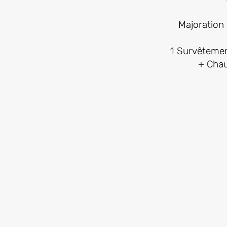
Majoration 
1 Survêtement
+ Chau