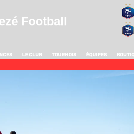
zé Football
ANCES
LE CLUB
TOURNOIS
ÉQUIPES
BOUTI