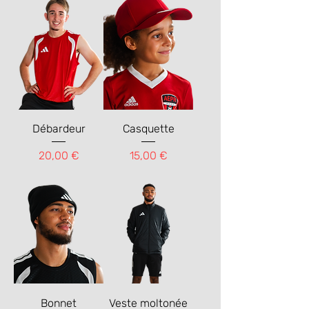
Débardeur
Casquette
Prix
Prix
20,00 €
15,00 €
Bonnet
Veste moltonée