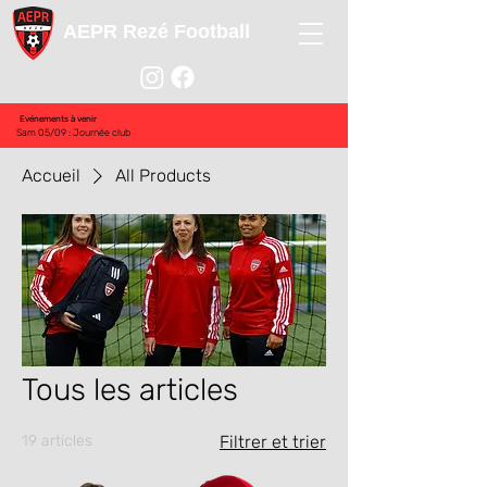
AEPR Rezé Football
Evénements à venir
Sam 05/09 : Journée club
Accueil
All Products
Tous les articles
19 articles
Filtrer et trier