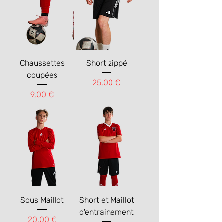
Chaussettes
Short zippé
coupées
Prix
25,00 €
Prix
9,00 €
Sous Maillot
Short et Maillot
d'entrainement
Prix
20,00 €