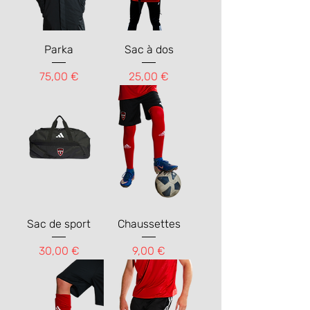
Parka
Sac à dos
Prix
Prix
75,00 €
25,00 €
Sac de sport
Chaussettes
Prix
Prix
30,00 €
9,00 €