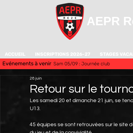
AEPR Re
ACCUEIL
INSCRIPTIONS 2026-27
STAGES VAC
Evénements à venir
Sam 05/09 : Journée club
28 juin
Retour sur le tourn
Les samedi 20 et dimanche 21 juin, se tenai
U13.
45 équipes se sont retrouvées sur le site d
du jeu et de la convivialité.