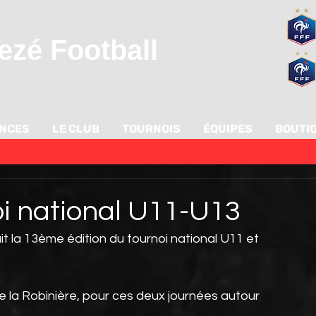
zé Football
ANCES
LE CLUB
TOURNOIS
ÉQUIPES
BOUTI
oi national U11-U13
t la 13ème édition du tournoi national U11 et 
e la Robinière, pour ces deux journées autour 