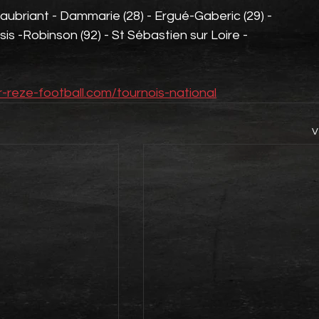
ubriant - Dammarie (28) - Ergué-Gaberic (29) - 
sis -Robinson (92) - St Sébastien sur Loire - 
-reze-football.com/tournois-national
V