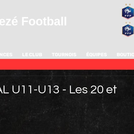
zé Football
ANCES
LE CLUB
TOURNOIS
ÉQUIPES
BOUTI
 U11-U13 - Les 20 et